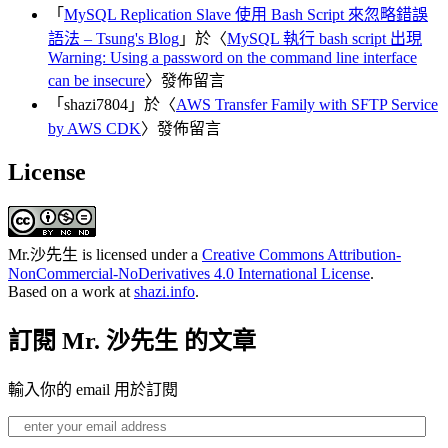
「
MySQL Replication Slave 使用 Bash Script 來忽略錯誤
語法 – Tsung's Blog
」於〈
MySQL 執行 bash script 出現
Warning: Using a password on the command line interface
can be insecure
〉發佈留言
「
shazi7804
」於〈
AWS Transfer Family with SFTP Service
by AWS CDK
〉發佈留言
License
Mr.沙先生
is licensed under a
Creative Commons Attribution-
NonCommercial-NoDerivatives 4.0 International License
.
Based on a work at
shazi.info
.
訂閱 Mr. 沙先生 的文章
輸入你的 email 用於訂閱
enter
your