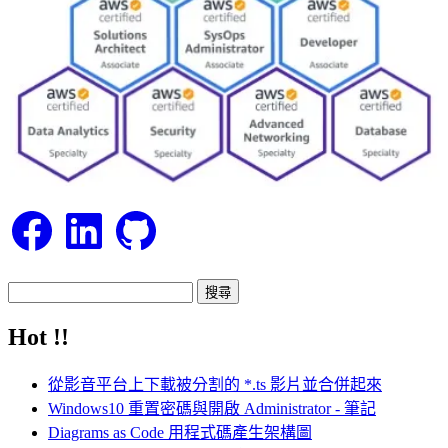
Facebook
LinkedIn
GitHub
搜
尋
Hot !!
關
鍵
從影音平台上下載被分割的 *.ts 影片並合併起來
字:
Windows10 重置密碼與開啟 Administrator - 筆記
Diagrams as Code 用程式碼產生架構圖