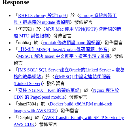
Response
「
RHEL8 chrony 設定Top9
」於〈
Chrony 系統校時工
具，把過時的 ntpdate 丟掉吧
〉發佈留言
「
何宗翰
」於〈
解決 Mac 使用 VPN(PPTP) 會斷線的問
題 MTU 封包限制
〉發佈留言
「
nobita
」於〈
crontab 修改預設 nano 編輯器
〉發佈留言
「
【技術】MSSQL Insert/Update亂碼問題 - 終音
」於
〈
MSSQL 解決 Insert 中文難字、造字出現 ? 亂碼
〉發佈
留言
「
[MS SQL] SQL Server建立Oracle的Linked Server – 寰葛
格的教學網站
」於〈
在MSSQL中設定連結伺服器
(Linked Server)
〉發佈留言
「
安裝 NGINX – Ken 的架站筆記
」於〈
Nginx 專注於
CDN 的 PageSpeed module
〉發佈留言
「
shazi7804
」於〈
Docker build x86/ARM multi-arch
images with AWS ECR
〉發佈留言
「
Delphi
」於〈
AWS Transfer Family with SFTP Service by
AWS CDK
〉發佈留言