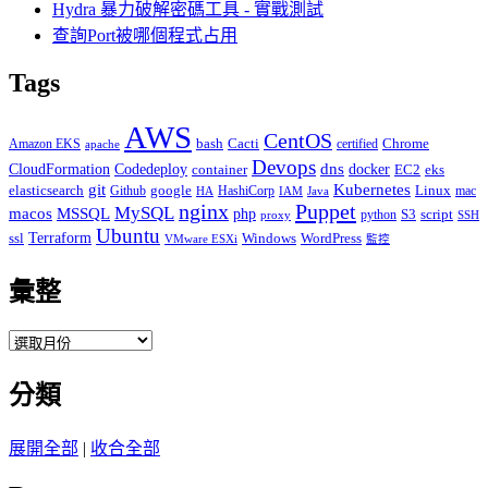
Hydra 暴力破解密碼工具 - 實戰測試
查詢Port被哪個程式占用
Tags
AWS
CentOS
Cacti
Chrome
Amazon EKS
bash
certified
apache
Devops
dns
docker
CloudFormation
Codedeploy
container
EC2
eks
git
Kubernetes
elasticsearch
google
Linux
Github
HashiCorp
mac
IAM
HA
Java
Puppet
nginx
MySQL
macos
MSSQL
php
S3
script
python
proxy
SSH
Ubuntu
ssl
Terraform
Windows
WordPress
VMware ESXi
監控
彙整
彙
整
分類
展開全部
|
收合全部