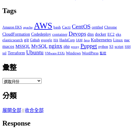
Tags
AWS
CentOS
Cacti
Chrome
Amazon EKS
bash
certified
apache
Devops
dns
docker
CloudFormation
Codedeploy
container
EC2
eks
git
Kubernetes
elasticsearch
google
Linux
Github
HashiCorp
mac
IAM
HA
Java
Puppet
nginx
MySQL
macos
MSSQL
php
S3
script
python
proxy
SSH
Ubuntu
ssl
Terraform
Windows
WordPress
VMware ESXi
監控
彙整
彙
整
分類
展開全部
|
收合全部
Response