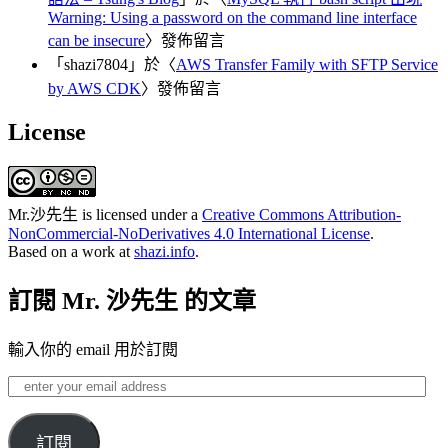
Warning: Using a password on the command line interface
can be insecure
〉發佈留言
「
shazi7804
」於〈
AWS Transfer Family with SFTP Service
by AWS CDK
〉發佈留言
License
Mr.沙先生
is licensed under a
Creative Commons Attribution-
NonCommercial-NoDerivatives 4.0 International License
.
Based on a work at
shazi.info
.
訂閱 Mr. 沙先生 的文章
輸入你的 email 用於訂閱
enter
your
email
address
訂閱