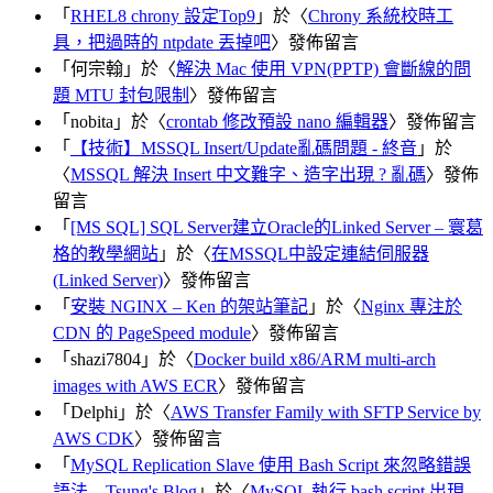
「
RHEL8 chrony 設定Top9
」於〈
Chrony 系統校時工
具，把過時的 ntpdate 丟掉吧
〉發佈留言
「
何宗翰
」於〈
解決 Mac 使用 VPN(PPTP) 會斷線的問
題 MTU 封包限制
〉發佈留言
「
nobita
」於〈
crontab 修改預設 nano 編輯器
〉發佈留言
「
【技術】MSSQL Insert/Update亂碼問題 - 終音
」於
〈
MSSQL 解決 Insert 中文難字、造字出現 ? 亂碼
〉發佈
留言
「
[MS SQL] SQL Server建立Oracle的Linked Server – 寰葛
格的教學網站
」於〈
在MSSQL中設定連結伺服器
(Linked Server)
〉發佈留言
「
安裝 NGINX – Ken 的架站筆記
」於〈
Nginx 專注於
CDN 的 PageSpeed module
〉發佈留言
「
shazi7804
」於〈
Docker build x86/ARM multi-arch
images with AWS ECR
〉發佈留言
「
Delphi
」於〈
AWS Transfer Family with SFTP Service by
AWS CDK
〉發佈留言
「
MySQL Replication Slave 使用 Bash Script 來忽略錯誤
語法 – Tsung's Blog
」於〈
MySQL 執行 bash script 出現