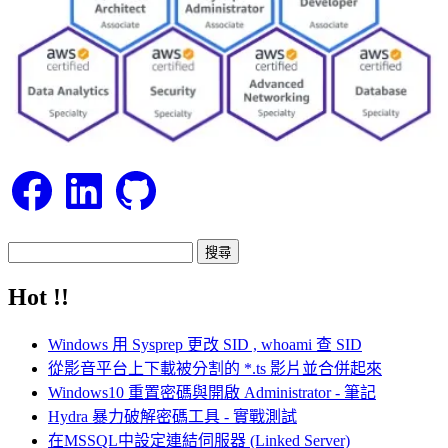
Facebook
LinkedIn
GitHub
搜
尋
Hot !!
關
鍵
Windows 用 Sysprep 更改 SID , whoami 查 SID
字:
從影音平台上下載被分割的 *.ts 影片並合併起來
Windows10 重置密碼與開啟 Administrator - 筆記
Hydra 暴力破解密碼工具 - 實戰測試
在MSSQL中設定連結伺服器 (Linked Server)