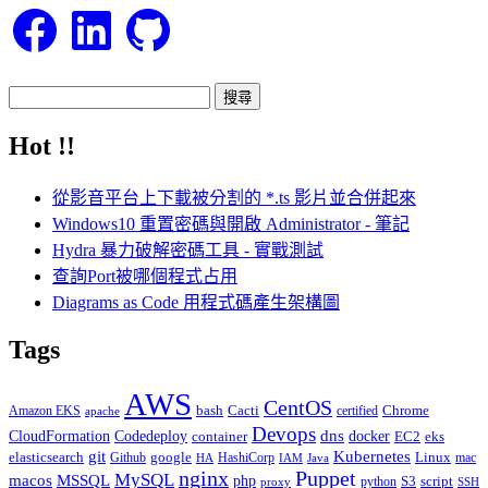
Facebook
LinkedIn
GitHub
搜
尋
Hot !!
關
鍵
從影音平台上下載被分割的 *.ts 影片並合併起來
字:
Windows10 重置密碼與開啟 Administrator - 筆記
Hydra 暴力破解密碼工具 - 實戰測試
查詢Port被哪個程式占用
Diagrams as Code 用程式碼產生架構圖
Tags
AWS
CentOS
Cacti
Chrome
Amazon EKS
bash
certified
apache
Devops
dns
docker
CloudFormation
Codedeploy
container
EC2
eks
git
Kubernetes
elasticsearch
google
Linux
Github
HashiCorp
mac
IAM
HA
Java
Puppet
nginx
MySQL
macos
MSSQL
php
S3
script
python
proxy
SSH