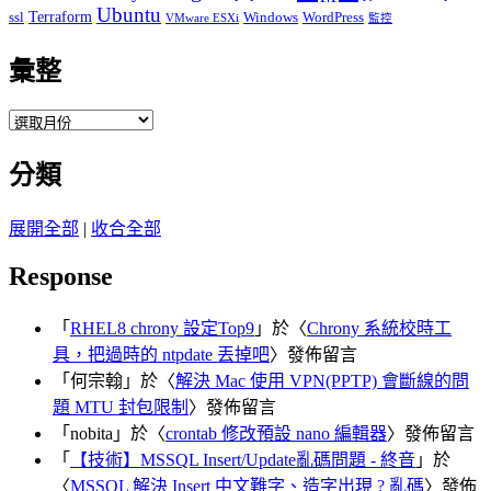
Ubuntu
ssl
Terraform
Windows
WordPress
VMware ESXi
監控
彙整
彙
整
分類
展開全部
|
收合全部
Response
「
RHEL8 chrony 設定Top9
」於〈
Chrony 系統校時工
具，把過時的 ntpdate 丟掉吧
〉發佈留言
「
何宗翰
」於〈
解決 Mac 使用 VPN(PPTP) 會斷線的問
題 MTU 封包限制
〉發佈留言
「
nobita
」於〈
crontab 修改預設 nano 編輯器
〉發佈留言
「
【技術】MSSQL Insert/Update亂碼問題 - 終音
」於
〈
MSSQL 解決 Insert 中文難字、造字出現 ? 亂碼
〉發佈