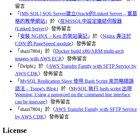
留言
「
[MS SQL] SQL Server建立Oracle的Linked Server – 寰葛
格的教學網站
」於〈
在MSSQL中設定連結伺服器
(Linked Server)
〉發佈留言
「
安裝 NGINX – Ken 的架站筆記
」於〈
Nginx 專注於
CDN 的 PageSpeed module
〉發佈留言
「
shazi7804
」於〈
Docker build x86/ARM multi-arch
images with AWS ECR
〉發佈留言
「
Delphi
」於〈
AWS Transfer Family with SFTP Service by
AWS CDK
〉發佈留言
「
MySQL Replication Slave 使用 Bash Script 來忽略錯誤
語法 – Tsung's Blog
」於〈
MySQL 執行 bash script 出現
Warning: Using a password on the command line interface
can be insecure
〉發佈留言
「
shazi7804
」於〈
AWS Transfer Family with SFTP Service
by AWS CDK
〉發佈留言
License