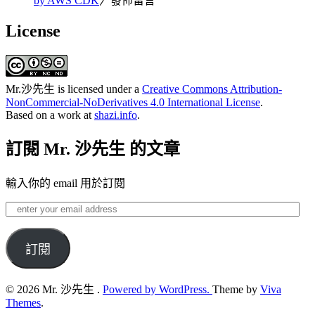
by AWS CDK
〉發佈留言
License
Mr.沙先生
is licensed under a
Creative Commons Attribution-
NonCommercial-NoDerivatives 4.0 International License
.
Based on a work at
shazi.info
.
訂閱 Mr. 沙先生 的文章
輸入你的 email 用於訂閱
enter
your
email
address
訂閱
© 2026 Mr. 沙先生 .
Powered by WordPress.
Theme by
Viva
Themes
.