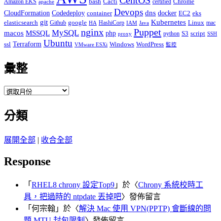
CentOS
Cacti
Chrome
Amazon EKS
bash
certified
apache
Devops
dns
docker
CloudFormation
Codedeploy
container
EC2
eks
git
Kubernetes
elasticsearch
google
Linux
Github
HashiCorp
mac
IAM
HA
Java
Puppet
nginx
MySQL
macos
MSSQL
php
S3
script
python
proxy
SSH
Ubuntu
ssl
Terraform
Windows
WordPress
VMware ESXi
監控
彙整
彙
整
分類
展開全部
|
收合全部
Response
「
RHEL8 chrony 設定Top9
」於〈
Chrony 系統校時工
具，把過時的 ntpdate 丟掉吧
〉發佈留言
「
何宗翰
」於〈
解決 Mac 使用 VPN(PPTP) 會斷線的問
題 MTU 封包限制
〉發佈留言