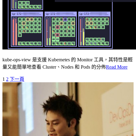
kube-ops-view 是支援 Kubernetes 的 Monitor 工具，其特性是輕
量又能簡單地查看 Cluster、Nodes 和 Pods 的分佈
Read More
1
2
下一頁
文
章
導
覽