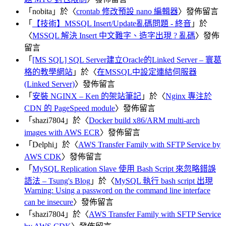
「
nobita
」於〈
crontab 修改預設 nano 編輯器
〉發佈留言
「
【技術】MSSQL Insert/Update亂碼問題 - 終音
」於
〈
MSSQL 解決 Insert 中文難字、造字出現 ? 亂碼
〉發佈
留言
「
[MS SQL] SQL Server建立Oracle的Linked Server – 寰葛
格的教學網站
」於〈
在MSSQL中設定連結伺服器
(Linked Server)
〉發佈留言
「
安裝 NGINX – Ken 的架站筆記
」於〈
Nginx 專注於
CDN 的 PageSpeed module
〉發佈留言
「
shazi7804
」於〈
Docker build x86/ARM multi-arch
images with AWS ECR
〉發佈留言
「
Delphi
」於〈
AWS Transfer Family with SFTP Service by
AWS CDK
〉發佈留言
「
MySQL Replication Slave 使用 Bash Script 來忽略錯誤
語法 – Tsung's Blog
」於〈
MySQL 執行 bash script 出現
Warning: Using a password on the command line interface
can be insecure
〉發佈留言
「
shazi7804
」於〈
AWS Transfer Family with SFTP Service