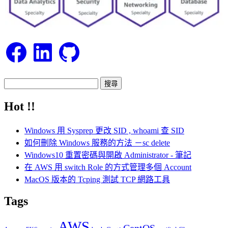
Facebook
LinkedIn
GitHub
搜
尋
Hot !!
關
鍵
Windows 用 Sysprep 更改 SID , whoami 查 SID
字:
如何刪除 Windows 服務的方法 －sc delete
Windows10 重置密碼與開啟 Administrator - 筆記
在 AWS 用 switch Role 的方式管理多個 Account
MacOS 版本的 Tcping 測試 TCP 網路工具
Tags
AWS