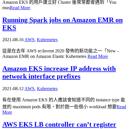
Amazon EKS 的用戶建立好 Cluster 後常常都會遇到「You
mus
Read More
Running Spark jobs on Amazon EMR on
EKS
2021-08-16
AWS
,
Kubernetes
這是在去年 AWS re:Invent 2020 發佈的新功能之一「New –
Amazon EMR on Amazon Elastic Kubernetes
Read More
Amazon EKS increase IP address with
network interface prefixes
2021-08-12
AWS
,
Kubernetes
有在使用 Amazon EKS 的人應該會知道不同的 instance type 能
放的 maximum pods 有限，對於跑一些很小 workload 想要
Read
More
AWS EKS LB controller can’t register