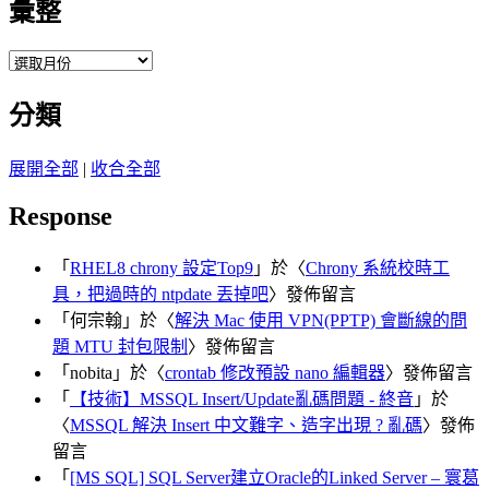
彙整
彙
整
分類
展開全部
|
收合全部
Response
「
RHEL8 chrony 設定Top9
」於〈
Chrony 系統校時工
具，把過時的 ntpdate 丟掉吧
〉發佈留言
「
何宗翰
」於〈
解決 Mac 使用 VPN(PPTP) 會斷線的問
題 MTU 封包限制
〉發佈留言
「
nobita
」於〈
crontab 修改預設 nano 編輯器
〉發佈留言
「
【技術】MSSQL Insert/Update亂碼問題 - 終音
」於
〈
MSSQL 解決 Insert 中文難字、造字出現 ? 亂碼
〉發佈
留言
「
[MS SQL] SQL Server建立Oracle的Linked Server – 寰葛