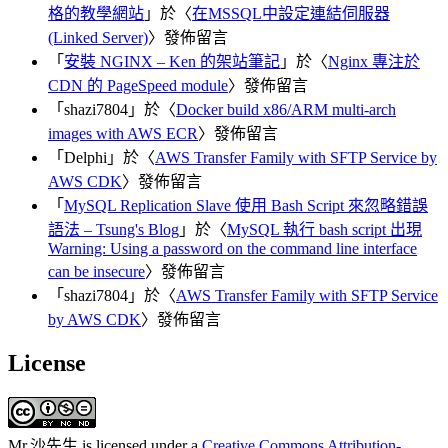
格的教學網站
」於〈
在MSSQL中設定連結伺服器
(Linked Server)
〉發佈留言
「
安裝 NGINX – Ken 的架站筆記
」於〈
Nginx 專注於
CDN 的 PageSpeed module
〉發佈留言
「
shazi7804
」於〈
Docker build x86/ARM multi-arch
images with AWS ECR
〉發佈留言
「
Delphi
」於〈
AWS Transfer Family with SFTP Service by
AWS CDK
〉發佈留言
「
MySQL Replication Slave 使用 Bash Script 來忽略錯誤
語法 – Tsung's Blog
」於〈
MySQL 執行 bash script 出現
Warning: Using a password on the command line interface
can be insecure
〉發佈留言
「
shazi7804
」於〈
AWS Transfer Family with SFTP Service
by AWS CDK
〉發佈留言
License
Mr.沙先生
is licensed under a
Creative Commons Attribution-