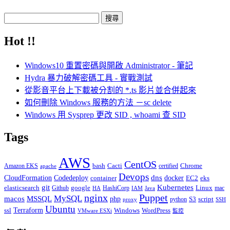
搜
尋
Hot !!
關
鍵
Windows10 重置密碼與開啟 Administrator - 筆記
字:
Hydra 暴力破解密碼工具 - 實戰測試
從影音平台上下載被分割的 *.ts 影片並合併起來
如何刪除 Windows 服務的方法 －sc delete
Windows 用 Sysprep 更改 SID , whoami 查 SID
Tags
AWS
CentOS
Cacti
Chrome
Amazon EKS
bash
certified
apache
Devops
dns
docker
CloudFormation
Codedeploy
container
EC2
eks
git
Kubernetes
elasticsearch
google
Linux
Github
HashiCorp
mac
IAM
HA
Java
Puppet
nginx
MySQL
macos
MSSQL
php
S3
script
python
proxy
SSH
Ubuntu
ssl
Terraform
Windows
WordPress
VMware ESXi
監控