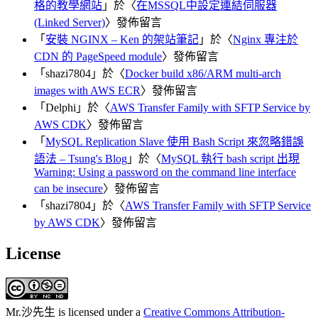
格的教學網站
」於〈
在MSSQL中設定連結伺服器
(Linked Server)
〉發佈留言
「
安裝 NGINX – Ken 的架站筆記
」於〈
Nginx 專注於
CDN 的 PageSpeed module
〉發佈留言
「
shazi7804
」於〈
Docker build x86/ARM multi-arch
images with AWS ECR
〉發佈留言
「
Delphi
」於〈
AWS Transfer Family with SFTP Service by
AWS CDK
〉發佈留言
「
MySQL Replication Slave 使用 Bash Script 來忽略錯誤
語法 – Tsung's Blog
」於〈
MySQL 執行 bash script 出現
Warning: Using a password on the command line interface
can be insecure
〉發佈留言
「
shazi7804
」於〈
AWS Transfer Family with SFTP Service
by AWS CDK
〉發佈留言
License
Mr.沙先生
is licensed under a
Creative Commons Attribution-