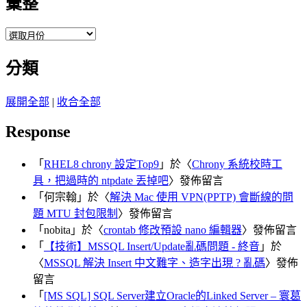
彙整
彙
整
分類
展開全部
|
收合全部
Response
「
RHEL8 chrony 設定Top9
」於〈
Chrony 系統校時工
具，把過時的 ntpdate 丟掉吧
〉發佈留言
「
何宗翰
」於〈
解決 Mac 使用 VPN(PPTP) 會斷線的問
題 MTU 封包限制
〉發佈留言
「
nobita
」於〈
crontab 修改預設 nano 編輯器
〉發佈留言
「
【技術】MSSQL Insert/Update亂碼問題 - 終音
」於
〈
MSSQL 解決 Insert 中文難字、造字出現 ? 亂碼
〉發佈
留言
「
[MS SQL] SQL Server建立Oracle的Linked Server – 寰葛