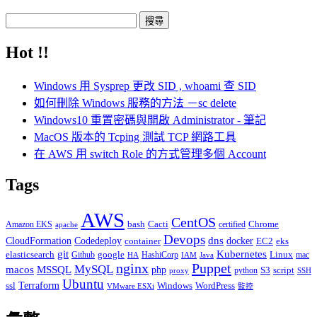
搜
尋
Hot !!
關
鍵
Windows 用 Sysprep 更改 SID , whoami 查 SID
字:
如何刪除 Windows 服務的方法 －sc delete
Windows10 重置密碼與開啟 Administrator - 筆記
MacOS 版本的 Tcping 測試 TCP 網路工具
在 AWS 用 switch Role 的方式管理多個 Account
Tags
AWS
CentOS
Cacti
Chrome
Amazon EKS
bash
certified
apache
Devops
dns
docker
CloudFormation
Codedeploy
container
EC2
eks
git
Kubernetes
elasticsearch
google
Linux
Github
HashiCorp
mac
IAM
HA
Java
Puppet
nginx
MySQL
macos
MSSQL
php
S3
script
python
proxy
SSH
Ubuntu
ssl
Terraform
Windows
WordPress
VMware ESXi
監控