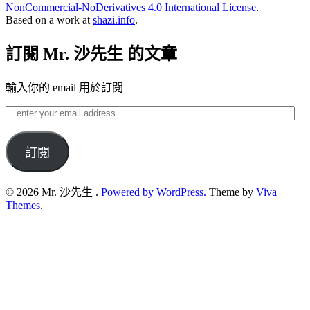
NonCommercial-NoDerivatives 4.0 International License
.
Based on a work at
shazi.info
.
訂閱 Mr. 沙先生 的文章
輸入你的 email 用於訂閱
enter
your
email
address
訂閱
© 2026 Mr. 沙先生 .
Powered by WordPress.
Theme by
Viva
Themes
.