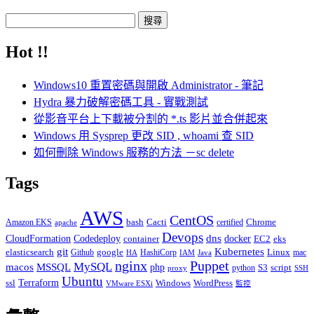
搜
尋
Hot !!
關
鍵
Windows10 重置密碼與開啟 Administrator - 筆記
字:
Hydra 暴力破解密碼工具 - 實戰測試
從影音平台上下載被分割的 *.ts 影片並合併起來
Windows 用 Sysprep 更改 SID , whoami 查 SID
如何刪除 Windows 服務的方法 －sc delete
Tags
AWS
CentOS
Cacti
Chrome
Amazon EKS
bash
certified
apache
Devops
dns
docker
CloudFormation
Codedeploy
container
EC2
eks
git
Kubernetes
elasticsearch
google
Linux
Github
HashiCorp
mac
IAM
HA
Java
Puppet
nginx
MySQL
macos
MSSQL
php
S3
script
python
proxy
SSH
Ubuntu
ssl
Terraform
Windows
WordPress
VMware ESXi
監控