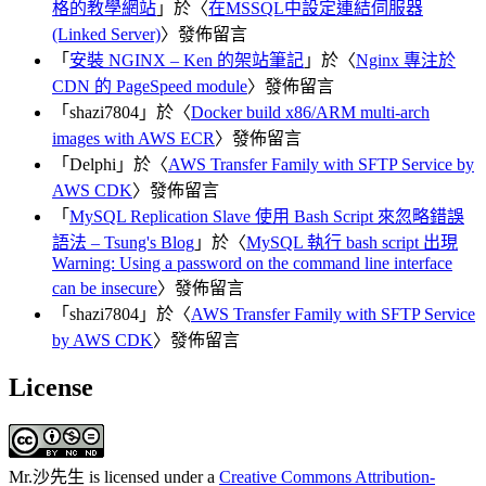
格的教學網站
」於〈
在MSSQL中設定連結伺服器
(Linked Server)
〉發佈留言
「
安裝 NGINX – Ken 的架站筆記
」於〈
Nginx 專注於
CDN 的 PageSpeed module
〉發佈留言
「
shazi7804
」於〈
Docker build x86/ARM multi-arch
images with AWS ECR
〉發佈留言
「
Delphi
」於〈
AWS Transfer Family with SFTP Service by
AWS CDK
〉發佈留言
「
MySQL Replication Slave 使用 Bash Script 來忽略錯誤
語法 – Tsung's Blog
」於〈
MySQL 執行 bash script 出現
Warning: Using a password on the command line interface
can be insecure
〉發佈留言
「
shazi7804
」於〈
AWS Transfer Family with SFTP Service
by AWS CDK
〉發佈留言
License
Mr.沙先生
is licensed under a
Creative Commons Attribution-