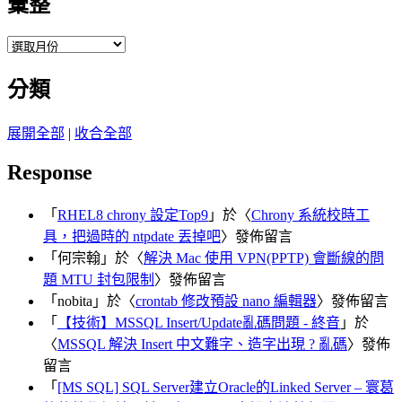
彙整
彙
整
分類
展開全部
|
收合全部
Response
「
RHEL8 chrony 設定Top9
」於〈
Chrony 系統校時工
具，把過時的 ntpdate 丟掉吧
〉發佈留言
「
何宗翰
」於〈
解決 Mac 使用 VPN(PPTP) 會斷線的問
題 MTU 封包限制
〉發佈留言
「
nobita
」於〈
crontab 修改預設 nano 編輯器
〉發佈留言
「
【技術】MSSQL Insert/Update亂碼問題 - 終音
」於
〈
MSSQL 解決 Insert 中文難字、造字出現 ? 亂碼
〉發佈
留言
「
[MS SQL] SQL Server建立Oracle的Linked Server – 寰葛