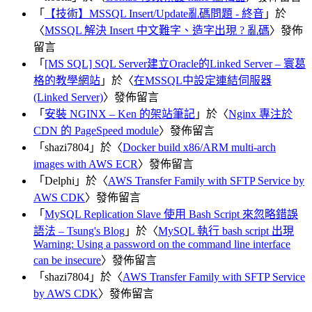
「
【技術】MSSQL Insert/Update亂碼問題 - 終音
」於
〈
MSSQL 解決 Insert 中文難字、造字出現 ? 亂碼
〉發佈
留言
「
[MS SQL] SQL Server建立Oracle的Linked Server – 寰葛
格的教學網站
」於〈
在MSSQL中設定連結伺服器
(Linked Server)
〉發佈留言
「
安裝 NGINX – Ken 的架站筆記
」於〈
Nginx 專注於
CDN 的 PageSpeed module
〉發佈留言
「
shazi7804
」於〈
Docker build x86/ARM multi-arch
images with AWS ECR
〉發佈留言
「
Delphi
」於〈
AWS Transfer Family with SFTP Service by
AWS CDK
〉發佈留言
「
MySQL Replication Slave 使用 Bash Script 來忽略錯誤
語法 – Tsung's Blog
」於〈
MySQL 執行 bash script 出現
Warning: Using a password on the command line interface
can be insecure
〉發佈留言
「
shazi7804
」於〈
AWS Transfer Family with SFTP Service
by AWS CDK
〉發佈留言