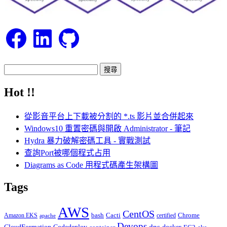
Facebook
LinkedIn
GitHub
搜
尋
Hot !!
關
鍵
從影音平台上下載被分割的 *.ts 影片並合併起來
字:
Windows10 重置密碼與開啟 Administrator - 筆記
Hydra 暴力破解密碼工具 - 實戰測試
查詢Port被哪個程式占用
Diagrams as Code 用程式碼產生架構圖
Tags
AWS
CentOS
Cacti
Chrome
Amazon EKS
bash
certified
apache
Devops
dns