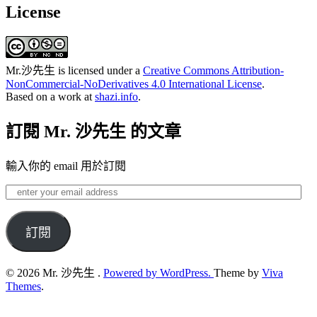
License
Mr.沙先生
is licensed under a
Creative Commons Attribution-
NonCommercial-NoDerivatives 4.0 International License
.
Based on a work at
shazi.info
.
訂閱 Mr. 沙先生 的文章
輸入你的 email 用於訂閱
enter
your
email
address
訂閱
© 2026 Mr. 沙先生 .
Powered by WordPress.
Theme by
Viva
Themes
.