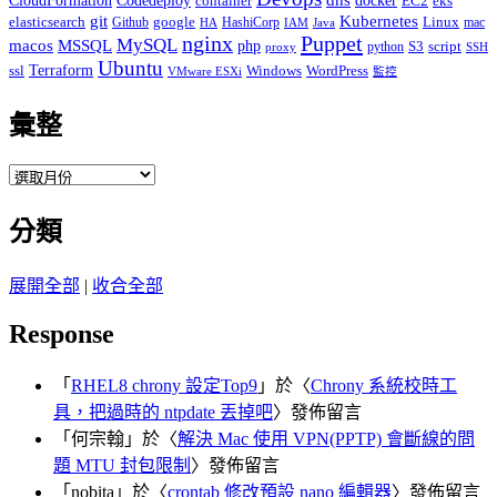
docker
CloudFormation
Codedeploy
container
EC2
eks
git
Kubernetes
elasticsearch
google
Linux
Github
HashiCorp
mac
IAM
HA
Java
Puppet
nginx
MySQL
macos
MSSQL
php
S3
script
python
proxy
SSH
Ubuntu
ssl
Terraform
Windows
WordPress
VMware ESXi
監控
彙整
彙
整
分類
展開全部
|
收合全部
Response
「
RHEL8 chrony 設定Top9
」於〈
Chrony 系統校時工
具，把過時的 ntpdate 丟掉吧
〉發佈留言
「
何宗翰
」於〈
解決 Mac 使用 VPN(PPTP) 會斷線的問
題 MTU 封包限制
〉發佈留言
「
nobita
」於〈
crontab 修改預設 nano 編輯器
〉發佈留言