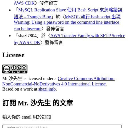
AWS CDK
〉發佈留言
「
MySQL Replication Slave 使用 Bash Script 來忽略錯誤
語法 – Tsung's Blog
」於〈
MySQL 執行 bash script 出現
Warning: Using a password on the command line interface
can be insecure
〉發佈留言
「
shazi7804
」於〈
AWS Transfer Family with SFTP Service
by AWS CDK
〉發佈留言
License
Mr.沙先生
is licensed under a
Creative Commons Attribution-
NonCommercial-NoDerivatives 4.0 International License
.
Based on a work at
shazi.info
.
訂閱 Mr. 沙先生 的文章
輸入你的 email 用於訂閱
enter