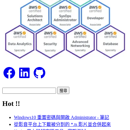
Facebook
LinkedIn
GitHub
搜
尋
Hot !!
關
鍵
Windows10 重置密碼與開啟 Administrator - 筆記
字:
從影音平台上下載被分割的 *.ts 影片並合併起來