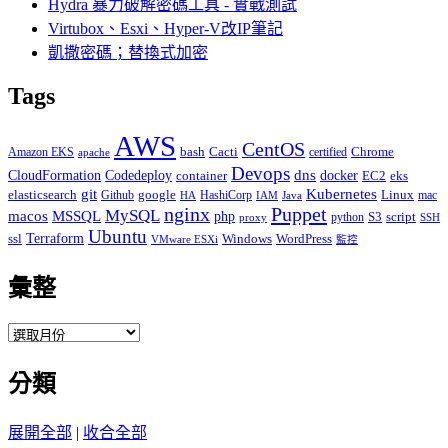
Hydra 暴力破解密碼工具 - 實戰測試
Virtubox、Esxi、Hyper-V改IP筆記
凱撒密碼；替換式加密
Tags
AWS
CentOS
Cacti
Chrome
Amazon EKS
bash
certified
apache
Devops
dns
docker
CloudFormation
Codedeploy
container
EC2
eks
git
Kubernetes
elasticsearch
google
Linux
Github
HashiCorp
mac
IAM
HA
Java
Puppet
nginx
MySQL
macos
MSSQL
php
S3
script
python
proxy
SSH
Ubuntu
ssl
Terraform
Windows
WordPress
VMware ESXi
監控
彙整
彙
整
分類
展開全部
|
收合全部