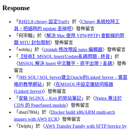
Response
「
RHEL8 chrony 設定Top9
」於〈
Chrony 系統校時工
具，把過時的 ntpdate 丟掉吧
〉發佈留言
「
何宗翰
」於〈
解決 Mac 使用 VPN(PPTP) 會斷線的問
題 MTU 封包限制
〉發佈留言
「
nobita
」於〈
crontab 修改預設 nano 編輯器
〉發佈留言
「
【技術】MSSQL Insert/Update亂碼問題 - 終音
」於
〈
MSSQL 解決 Insert 中文難字、造字出現 ? 亂碼
〉發佈
留言
「
[MS SQL] SQL Server建立Oracle的Linked Server – 寰葛
格的教學網站
」於〈
在MSSQL中設定連結伺服器
(Linked Server)
〉發佈留言
「
安裝 NGINX – Ken 的架站筆記
」於〈
Nginx 專注於
CDN 的 PageSpeed module
〉發佈留言
「
shazi7804
」於〈
Docker build x86/ARM multi-arch
images with AWS ECR
〉發佈留言
「
Delphi
」於〈
AWS Transfer Family with SFTP Service by