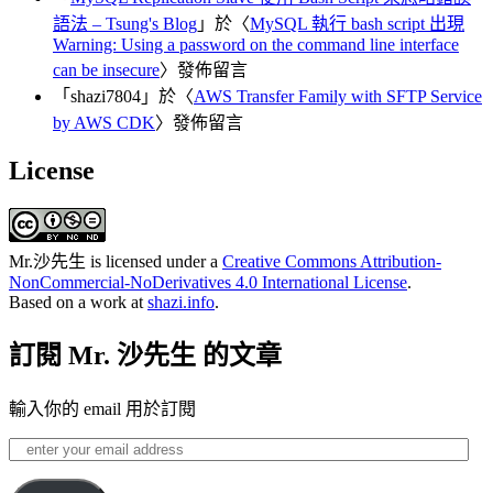
語法 – Tsung's Blog
」於〈
MySQL 執行 bash script 出現
Warning: Using a password on the command line interface
can be insecure
〉發佈留言
「
shazi7804
」於〈
AWS Transfer Family with SFTP Service
by AWS CDK
〉發佈留言
License
Mr.沙先生
is licensed under a
Creative Commons Attribution-
NonCommercial-NoDerivatives 4.0 International License
.
Based on a work at
shazi.info
.
訂閱 Mr. 沙先生 的文章
輸入你的 email 用於訂閱
enter
your
email