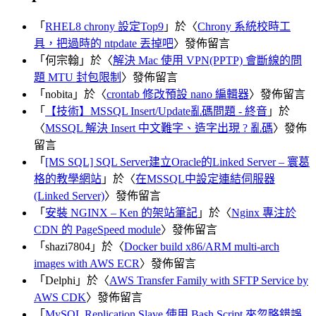
「
RHEL8 chrony 設定Top9
」於〈
Chrony 系統校時工
具，把過時的 ntpdate 丟掉吧
〉發佈留言
「
何宗翰
」於〈
解決 Mac 使用 VPN(PPTP) 會斷線的問
題 MTU 封包限制
〉發佈留言
「
nobita
」於〈
crontab 修改預設 nano 編輯器
〉發佈留言
「
【技術】MSSQL Insert/Update亂碼問題 - 終音
」於
〈
MSSQL 解決 Insert 中文難字、造字出現 ? 亂碼
〉發佈
留言
「
[MS SQL] SQL Server建立Oracle的Linked Server – 寰葛
格的教學網站
」於〈
在MSSQL中設定連結伺服器
(Linked Server)
〉發佈留言
「
安裝 NGINX – Ken 的架站筆記
」於〈
Nginx 專注於
CDN 的 PageSpeed module
〉發佈留言
「
shazi7804
」於〈
Docker build x86/ARM multi-arch
images with AWS ECR
〉發佈留言
「
Delphi
」於〈
AWS Transfer Family with SFTP Service by
AWS CDK
〉發佈留言
「
MySQL Replication Slave 使用 Bash Script 來忽略錯誤