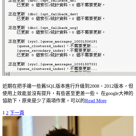
近期在把手邊一些舊SQL版本進行升級到2008、2012版本，但
使用上效能並沒有提升，有些甚至更差一些。 在google大神的
協助下，原來是少了兩項作業，可以的
Read More
1
2
下一頁
文
章
導