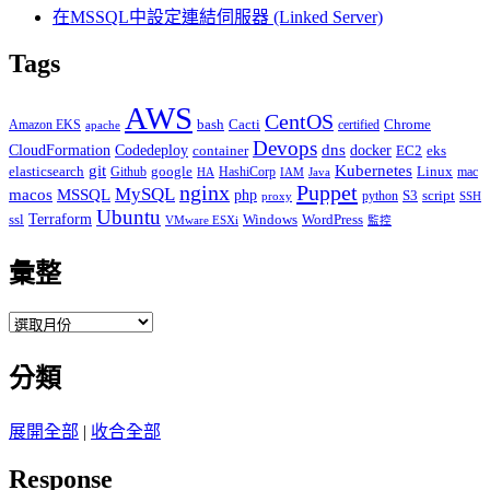
在MSSQL中設定連結伺服器 (Linked Server)
Tags
AWS
CentOS
Cacti
Chrome
Amazon EKS
bash
certified
apache
Devops
dns
docker
CloudFormation
Codedeploy
container
EC2
eks
git
Kubernetes
elasticsearch
google
Linux
Github
HashiCorp
mac
IAM
HA
Java
Puppet
nginx
MySQL
macos
MSSQL
php
S3
script
python
proxy
SSH
Ubuntu
ssl
Terraform
Windows
WordPress
VMware ESXi
監控
彙整
彙
整
分類
展開全部
|
收合全部
Response