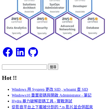
Facebook
LinkedIn
GitHub
搜
尋
Hot !!
關
鍵
Windows 用 Sysprep 更改 SID , whoami 查 SID
字:
Windows10 重置密碼與開啟 Administrator - 筆記
Hydra 暴力破解密碼工具 - 實戰測試
從影音平台上下載被分割的 *.ts 影片並合併起來