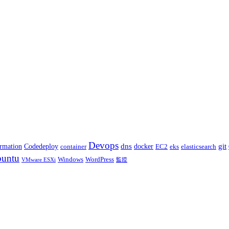
Devops
dns
git
docker
rmation
Codedeploy
container
elasticsearch
EC2
eks
untu
Windows
WordPress
VMware ESXi
監控