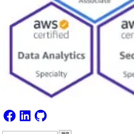
Facebook
LinkedIn
GitHub
搜