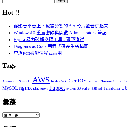
尋
Hot !!
關
鍵
從影音平台上下載被分割的 *.ts 影片並合併起來
字:
Windows10 重置密碼與開啟 Administrator - 筆記
Hydra 暴力破解密碼工具 - 實戰測試
Diagrams as Code 用程式碼產生架構圖
查詢Port被哪個程式占用
Tags
AWS
CentOS
Cacti
Chrome
CloudFo
Amazon EKS
bash
certified
apache
Puppet
nginx
Ub
MySQL
php
S3
script
ssl
Terraform
python
proxy
SSH
彙整
彙
整