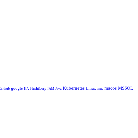
Kubernetes
macos
MSSQL
google
Linux
Github
HashiCorp
mac
IAM
HA
Java