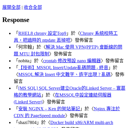
展開全部
|
收合全部
Response
「
RHEL8 chrony 設定Top9
」於〈
Chrony 系統校時工
具，把過時的 ntpdate 丟掉吧
〉發佈留言
「
何宗翰
」於〈
解決 Mac 使用 VPN(PPTP) 會斷線的問
題 MTU 封包限制
〉發佈留言
「
nobita
」於〈
crontab 修改預設 nano 編輯器
〉發佈留言
「
【技術】MSSQL Insert/Update亂碼問題 - 終音
」於
〈
MSSQL 解決 Insert 中文難字、造字出現 ? 亂碼
〉發佈
留言
「
[MS SQL] SQL Server建立Oracle的Linked Server – 寰葛
格的教學網站
」於〈
在MSSQL中設定連結伺服器
(Linked Server)
〉發佈留言
「
安裝 NGINX – Ken 的架站筆記
」於〈
Nginx 專注於
CDN 的 PageSpeed module
〉發佈留言
「
shazi7804
」於〈
Docker build x86/ARM multi-arch