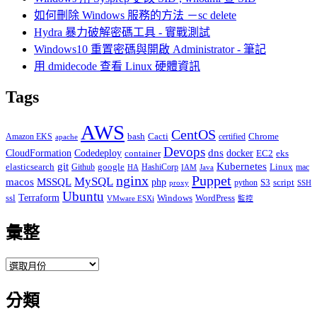
字:
如何刪除 Windows 服務的方法 －sc delete
Hydra 暴力破解密碼工具 - 實戰測試
Windows10 重置密碼與開啟 Administrator - 筆記
用 dmidecode 查看 Linux 硬體資訊
Tags
AWS
CentOS
Cacti
Chrome
Amazon EKS
bash
certified
apache
Devops
dns
docker
CloudFormation
Codedeploy
container
EC2
eks
git
Kubernetes
elasticsearch
google
Linux
Github
HashiCorp
mac
IAM
HA
Java
Puppet
nginx
MySQL
macos
MSSQL
php
S3
script
python
proxy
SSH
Ubuntu
ssl
Terraform
Windows
WordPress
VMware ESXi
監控
彙整
彙
整
分類