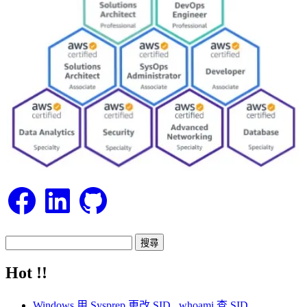
Facebook
LinkedIn
GitHub
搜
尋
Hot !!
關
鍵
Windows 用 Sysprep 更改 SID , whoami 查 SID