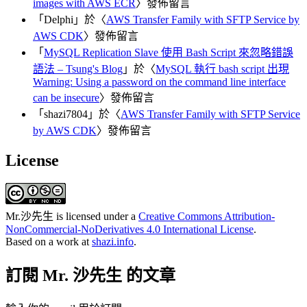
images with AWS ECR
〉發佈留言
「
Delphi
」於〈
AWS Transfer Family with SFTP Service by
AWS CDK
〉發佈留言
「
MySQL Replication Slave 使用 Bash Script 來忽略錯誤
語法 – Tsung's Blog
」於〈
MySQL 執行 bash script 出現
Warning: Using a password on the command line interface
can be insecure
〉發佈留言
「
shazi7804
」於〈
AWS Transfer Family with SFTP Service
by AWS CDK
〉發佈留言
License
Mr.沙先生
is licensed under a
Creative Commons Attribution-
NonCommercial-NoDerivatives 4.0 International License
.
Based on a work at
shazi.info
.
訂閱 Mr. 沙先生 的文章